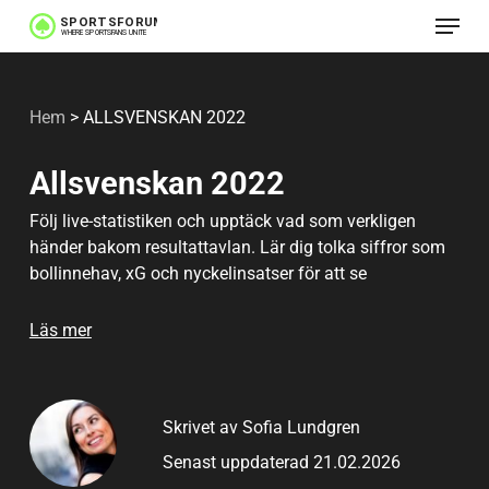
Meny
Hoppa
till
huvudinnehåll
Hem
>
ALLSVENSKAN 2022
Allsvenskan 2022
Följ live-statistiken och upptäck vad som verkligen
händer bakom resultattavlan. Lär dig tolka siffror som
bollinnehav, xG och nyckelinsatser för att se
momentumskiften och taktiska förändringar – innan de
syns i målprotokollet.
Läs mer
Skrivet av Sofia Lundgren
Senast uppdaterad 21.02.2026