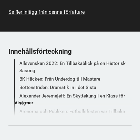
Se fler inlägg från denna författare
Innehållsförteckning
Allsvenskan 2022: En Tillbakablick på en Historisk
Säsong
BK Häcken: Från Underdog till Mästare
Bottenstriden: Dramatik in i det Sista
Alexander Jeremejeff: En Skyttekung i en Klass för
Visa mer
sig
Arenorna och Publiken: Fotbollsfesten var Tillbaka
Låt oss testa din paratkunskap
Populära kategorier