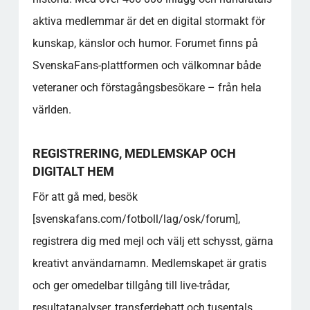
Vilka praktiska fördelar får man som medlem
aktiva medlemmar är det en digital stormakt för
på forumet?
kunskap, känslor och humor. Forumet finns på
Hur fungerar modereringen på forumet och
vad händer vid regelbrott?
SvenskaFans-plattformen och välkomnar både
Vilka traditioner från verkliga livet speglas i
veteraner och förstagångsbesökare – från hela
forumet?
världen.
Hur ser prisnivå och tillgänglighet ut för
biljett och årskort?
Hur får jag snabbast hjälp vid tekniska
REGISTRERING, MEDLEMSKAP OCH
problem eller frågor?
DIGITALT HEM
Var hittar jag aktuell information om
För att gå med, besök
matcher, trupp eller event?
[svenskafans.com/fotboll/lag/osk/forum],
Populära kategorier
registrera dig med mejl och välj ett schysst, gärna
kreativt användarnamn. Medlemskapet är gratis
och ger omedelbar tillgång till live-trådar,
resultatanalyser, transferdebatt och tusentals