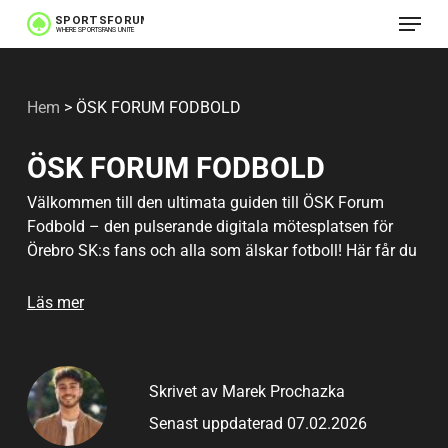
Meny
Hoppa
till
huvudinnehåll
Hem
>
ÖSK FORUM FODBOLD
ÖSK FORUM FODBOLD
Välkommen till den ultimata guiden till ÖSK Forum
Fodbold – den pulserande digitala mötesplatsen för
Örebro SK:s fans och alla som älskar fotboll! Här får du
snabbt koll på hur forumet fungerar, vilka regler och
bästa tips som gäller, och hur du blir en del av den
Läs mer
levande svartvita gemenskapen. Oavsett om du är
hardcore-supporter eller nyfiken nykomling bjuds du in
till heta diskussioner, praktiska råd och nya vänskaper.
Skrivet av Marek Prochazka
Kom igång direkt och upptäck känslan av äkta laganda
online! Källhänvisningar hittar du längst ner på sidan
Senast uppdaterad 07.02.2026