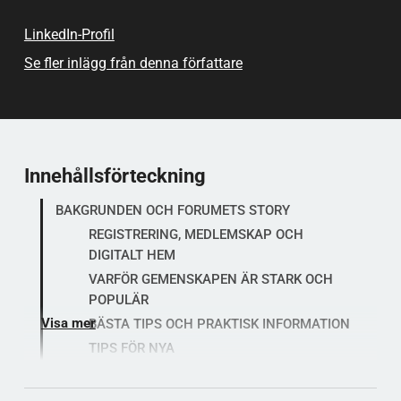
Är du intresserad av
liknande artiklar? Läs mer här:
LinkedIn-Profil
Se fler inlägg från denna författare
Innehållsförteckning
BAKGRUNDEN OCH FORUMETS STORY
REGISTRERING, MEDLEMSKAP OCH
DIGITALT HEM
VARFÖR GEMENSKAPEN ÄR STARK OCH
POPULÄR
Visa mer
BÄSTA TIPS OCH PRAKTISK INFORMATION
TIPS FÖR NYA
FORUMREGLER OCH HUVUDRIKTLINJER
Låt oss testa din paratkunskap