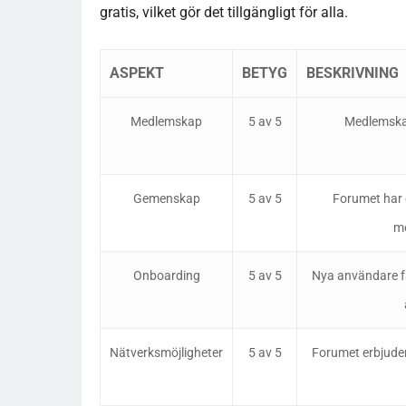
gratis, vilket gör det tillgängligt för alla.
ASPEKT
BETYG
BESKRIVNING
Medlemskap
5 av 5
Medlemskape
Gemenskap
5 av 5
Forumet har 
m
Onboarding
5 av 5
Nya användare få
Nätverksmöjligheter
5 av 5
Forumet erbjuder