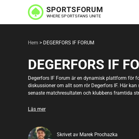
Hoppa
till
huvudinnehåll
Hem
>
DEGERFORS IF FORUM
DEGERFORS IF F
Degerfors IF Forum är en dynamisk plattform för f
diskussioner om allt som rör Degerfors IF. Här kan 
senaste matchresultaten och klubbens framtida st
kontakter knyts och passionen för fotboll delas med
till detta community finns det enkla steg att följa
Läs mer
möjlighet att fördjupa sig i diskussioner som stärk
fotbollsgemenskapen. Upptäck mer om Degerfors IF
Skrivet av Marek Prochazka
Forumet är inte bara en plats för samtal, utan ock