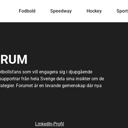
Fodbold
Speedway
Hockey
Sport
ORUM
otbollsfans som vill engagera sig i djupgående
supportrar från hela Sverige dela sina insikter om de
rategier. Forumet är en levande gemenskap där nya
 likasinnade. För den som är nyfiken och vill ansluta sig
 för att komma igång. Detta forum representerar en unik
er banden till klubben och den bredare
 och bli en del av denna engagerande värld.
LinkedIn-Profil
så en källa till informationsutbyte där medlemmar