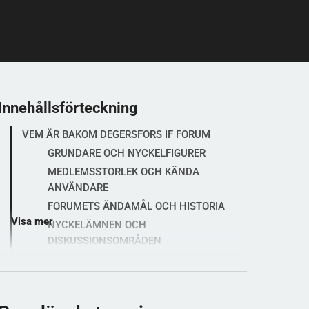
Innehållsförteckning
VEM ÄR BAKOM DEGERSFORS IF FORUM
GRUNDARE OCH NYCKELFIGURER
MEDLEMSSTORLEK OCH KÄNDA
ANVÄNDARE
FORUMETS ÄNDAMÅL OCH HISTORIA
Visa mer
NYCKELÄMNEN OCH
DISKUSSIONSOMRÅDEN
VAR FINNS FORUMET
HUR MAN BLIR MEDLEM
VARFÖR ÄR DEGERSFORS IF FORUM