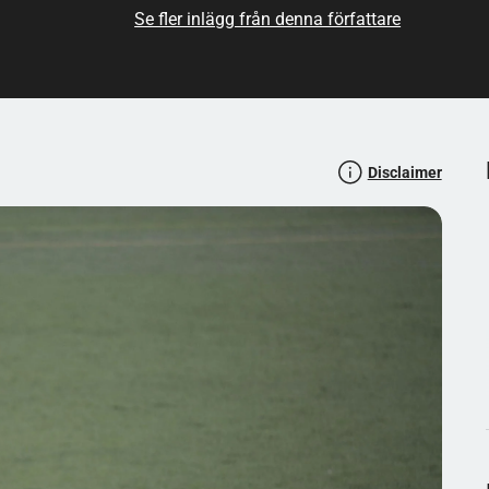
Se fler inlägg från denna författare
 om klubbens historia. Det är en plats där alla åsikter
är lätt och kräver bara en enkel registrering, vilket gör
l förankring i Degerfors och en ständigt växande
 del av klubbens supporterscen.
iknande artiklar? Läs mer här:
Disclaimer