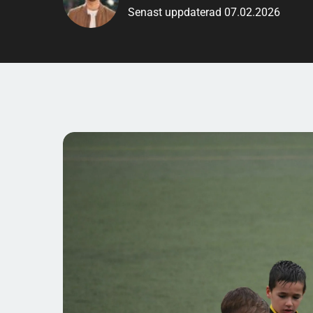
Senast uppdaterad 07.02.2026
diskuterar allt från laguppställningar till anekdoter
respekteras och nya idéer välkomnas. Att bli medlem 
plattformen tillgänglig för alla. Med en stark loka
medlemsbas, fortsätter forumet att vara en central
Är du intresserad av
l