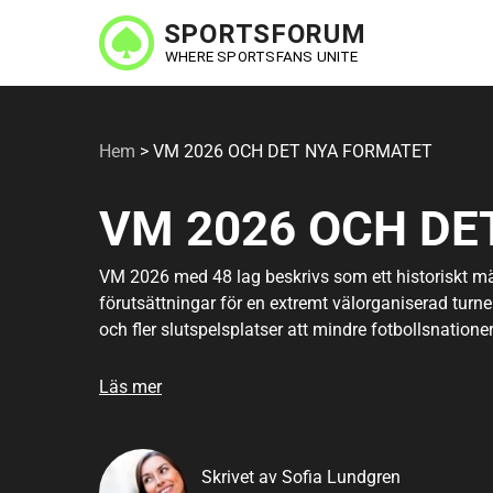
Hoppa
till
huvudinnehåll
Hem
>
VM 2026 OCH DET NYA FORMATET
VM 2026 OCH DE
VM 2026 med 48 lag beskrivs som ett historiskt m
förutsättningar för en extremt välorganiserad turn
och fler slutspelsplatser att mindre fotbollsnationer
möjligheter att ta sig vidare från gruppspelet. Tac
hoppet längre, varje mål blir viktigt och fler lag 
Läs mer
Skrivet av Sofia Lundgren