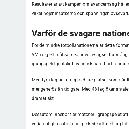
Resultatet är att kampen om avancemang håller 
vilket höjer insatserna och spänningen avsevärt
Varför de svagare natio
För de mindre fotbollsnationerna är detta format e
VM i sig ett mål som kändes avlägset för många
gruppspelet plötsligt realistisk på ett helt annat 
Med fyra lag per grupp och tre platser som går til
mer generös än tidigare. Med 48 lag ökar antale
dramatiskt.
Dessutom innebär fler matcher i gruppspelet att 
enda dåligt resultat i tidigt skede ofta ett lag to