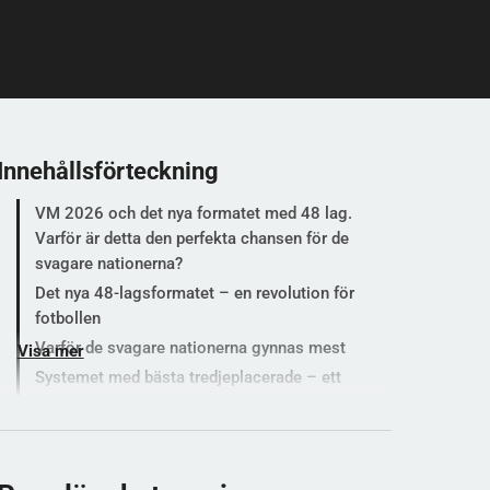
Innehållsförteckning
VM 2026 och det nya formatet med 48 lag.
Varför är detta den perfekta chansen för de
svagare nationerna?
Det nya 48-lagsformatet – en revolution för
fotbollen
Varför de svagare nationerna gynnas mest
Visa mer
Systemet med bästa tredjeplacerade – ett
dubbelt nät
Låt oss testa din paratkunskap
Populära kategorier