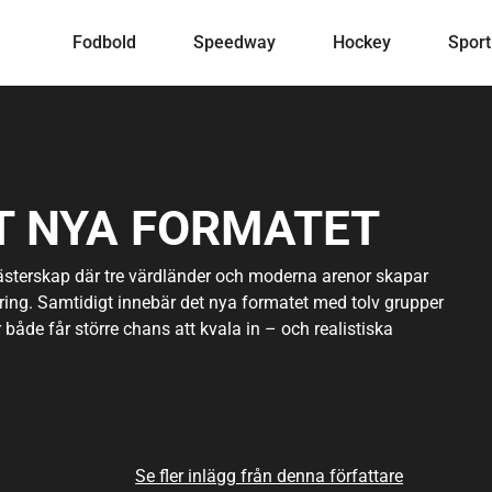
Fodbold
Speedway
Hockey
Sport
T NYA FORMATET
ästerskap där tre värdländer och moderna arenor skapar
ering. Samtidigt innebär det nya formatet med tolv grupper
 både får större chans att kvala in – och realistiska
k vare systemet där även de bästa treorna går vidare lever
än någonsin tidigare kan drömma om att skriva VM‑historia.
Se fler inlägg från denna författare