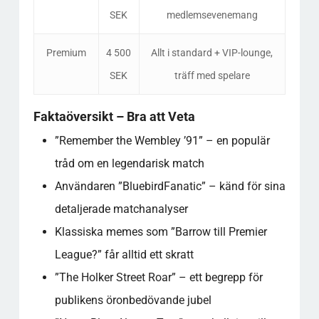
SEK
medlemsevenemang
Premium
4 500
Allt i standard + VIP-lounge,
SEK
träff med spelare
Faktaöversikt – Bra att Veta
”Remember the Wembley ’91” – en populär
tråd om en legendarisk match
Användaren ”BluebirdFanatic” – känd för sina
detaljerade matchanalyser
Klassiska memes som ”Barrow till Premier
League?” får alltid ett skratt
”The Holker Street Roar” – ett begrepp för
publikens öronbedövande jubel