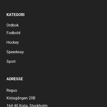
för Barrow AFC:s fans.
KATEGORI
Ordbok
Fodbold
Hockey
Speedway
Sport
ADRESSE
Regus
Kistagången 20B
164 40 Kista, Stockholm