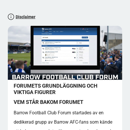
INFORMATION
respektfull och inkluderande dialog, bidrar forumet till
FORUMREGLER
att bygga en stark och sammanhållen supporterbas.
VANLIGA FRÅGOR
Disclaimer
SPORTSFORUM.SE FORUMBETYG
KÄLLREFERENSER
Låt oss testa din paratkunskap
Fan Culture
Fan-Gemenskap och Atmosfär
Klubbsång och Ramsor
Medlemsförmåner och Fasta Platser
Jämförelse av Biljettalternativ
FORUMETS GRUNDLÄGGNING OCH
Faktaöversikt – Bra att Veta
VIKTIGA FIGURER
Gemenskapsvärde
VEM STÅR BAKOM FORUMET
Källreferenser
FAQ – BARROW FOOTBALL CLUB FORUM
Barrow Football Club Forum startades av en
Hur registrerar jag mig på Barrow Football
dedikerad grupp av Barrow AFC-fans som kände
Club Forum?