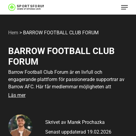
Meny
Hoppa
till
huvudinnehåll
Hem
>
BARROW FOOTBALL CLUB FORUM
BARROW FOOTBALL CLUB
FORUM
Barrow Football Club Forum är en livfull och
engagerande plattform för passionerade supportrar av
Barrow AFC. Här får medlemmar möjligheten att
diskutera allt från djupgående matchanalyser till
Läs mer
klubbens rika historia och framtida ambitioner. Forumet
erbjuder en dynamisk miljö där supportrar kan dela sina
tankar och få insikter från likasinnade över hela
Skrivet av Marek Prochazka
världen. Denna community är inte bara en plats för
diskussioner utan också ett nav för att bygga starka
Senast uppdaterad 19.02.2026