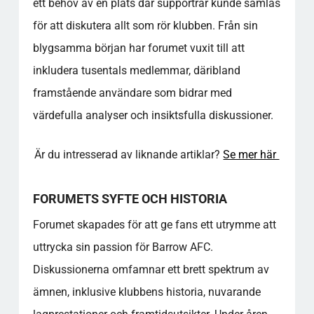
ett behov av en plats där supportrar kunde samlas
Vilka typer av diskussioner kan jag förvänta
för att diskutera allt som rör klubben. Från sin
mig på forumet?
Är det gratis att vara med i forumet?
blygsamma början har forumet vuxit till att
Vilka är några av de mest framstående
inkludera tusentals medlemmar, däribland
medlemmarna på forumet?
framstående användare som bidrar med
Hur kan jag bidra till en positiv atmosfär på
forumet?
värdefulla analyser och insiktsfulla diskussioner.
Vilken roll spelar forumet i den globala
supportercommunityn?
Är du intresserad av liknande artiklar?
Se mer här
Vad bör jag tänka på som ny medlem i
forumet?
FORUMETS SYFTE OCH HISTORIA
Hur hanteras regelbrott på forumet?
Vilka resurser finns tillgängliga för att lära
Forumet skapades för att ge fans ett utrymme att
sig mer om Barrow AFC?
uttrycka sin passion för Barrow AFC.
Vad gör Barrow Football Club Forum unikt
Diskussionerna omfamnar ett brett spektrum av
jämfört med andra supporterforum?
ämnen, inklusive klubbens historia, nuvarande
Populära kategorier