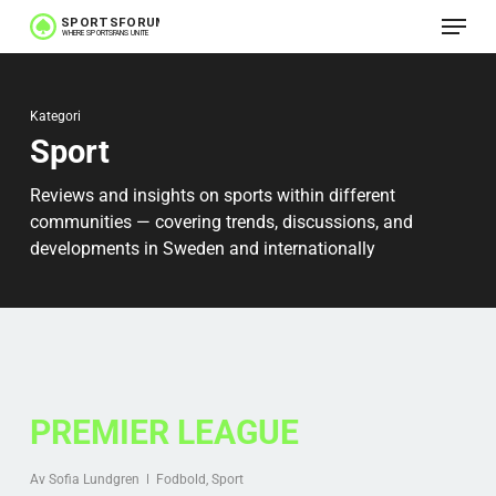
Meny
Hoppa
till
huvudinnehåll
Kategori
Sport
Reviews and insights on sports within different
communities — covering trends, discussions, and
developments in Sweden and internationally
PREMIER LEAGUE
Av
Sofia Lundgren
Fodbold
,
Sport