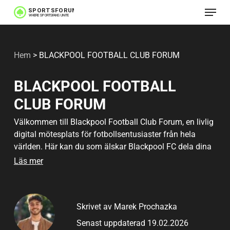
Meny
Hoppa
till
huvudinnehåll
Hem
>
BLACKPOOL FOOTBALL CLUB FORUM
BLACKPOOL FOOTBALL
CLUB FORUM
Välkommen till Blackpool Football Club Forum, en livlig
digital mötesplats för fotbollsentusiaster från hela
världen. Här kan du som älskar Blackpool FC dela dina
tankar, diskutera matcher och strategier, samt hålla dig
Läs mer
uppdaterad med de senaste klubbnyheterna. Forumet är
en engagerande gemenskap där medlemmar både
lokalt och internationellt deltar aktivt. Oavsett om du är
Skrivet av Marek Prochazka
intresserad av djupgående analyser eller avslappnade
diskussioner, finns det alltid något för dig här. Gå med i
Senast uppdaterad 19.02.2026