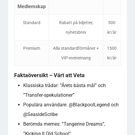
Medlemskap
Standard
Rabatt på biljetter,
500
nyhetsbrev
kr/år
Premium
Alla standardförmåner +
1500
VIP-evenemang
kr/år
Faktaöversikt – Värt att Veta
Klassiska trådar: ”Årets bästa mål” och
”Transfer-spekulationer”
Populära användare: @BlackpoolLegend och
@SeasideScribe
Berömda memes: ”Tangerine Dreams”,
”Kicking It Old School”