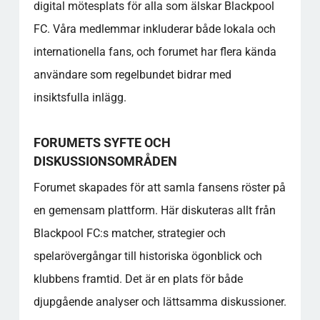
digital mötesplats för alla som älskar Blackpool
Vilka ämnen diskuteras oftast på forumet?
FC. Våra medlemmar inkluderar både lokala och
Hur kan jag bidra till diskussionerna på
forumet?
internationella fans, och forumet har flera kända
Vad är fördelarna med att delta i Blackpool
användare som regelbundet bidrar med
Football Club Forum?
insiktsfulla inlägg.
Vilken typ av regler och riktlinjer finns på
forumet?
Kan internationella fans delta i forumet?
FORUMETS SYFTE OCH
Vilka är de mest populära trådarna på
DISKUSSIONSOMRÅDEN
forumet?
Forumet skapades för att samla fansens röster på
Hur säkerställer forumet en bra
en gemensam plattform. Här diskuteras allt från
användarupplevelse?
Vilka nätverksmöjligheter erbjuder forumet?
Blackpool FC:s matcher, strategier och
Hur kan jag som nybörjare få ut det mesta av
spelarövergångar till historiska ögonblick och
forumet?
klubbens framtid. Det är en plats för både
Populära kategorier
djupgående analyser och lättsamma diskussioner.