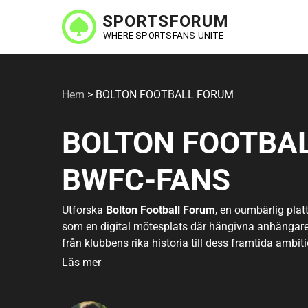
Hoppa
till
huvudinnehåll
Hem
>
BOLTON FOOTBALL FORUM
BOLTON FOOTBAL
BWFC-FANS
Utforska
Bolton Football Forum
, en oumbärlig pla
som en digital mötesplats där hängivna anhängare 
från klubbens rika historia till dess framtida ambit
dess växande popularitet bland fans från olika dela
Läs mer
diskutera spelstrategier, spelaranalyser eller bara 
erbjuder forumet en inkluderande och dynamisk m