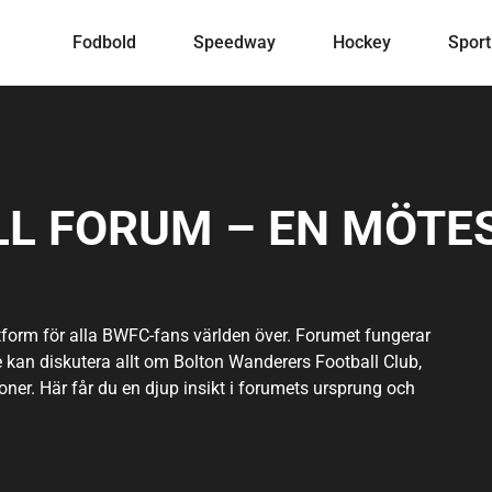
Fodbold
Speedway
Hockey
Sport
L FORUM – EN MÖTE
ttform för alla BWFC-fans världen över. Forumet fungerar
kan diskutera allt om Bolton Wanderers Football Club,
ioner. Här får du en djup insikt i forumets ursprung och
r av världen. Oavsett om du är intresserad av att
vill dela dina tankar och erfarenheter som supporter,
iljö. Nykomlingar välkomnas varmt och uppmuntras att