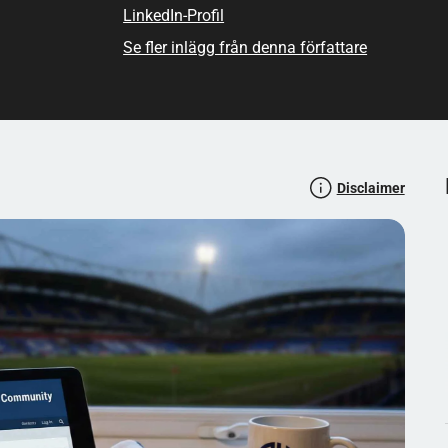
nom att följa några enkla regler kan du bli en del av
LinkedIn-Profil
vliga samtal som äger rum här varje dag. Välkommen till
Se fler inlägg från denna författare
.
Disclaimer