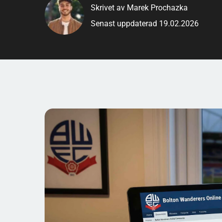
engagera sig i de många diskussioner som pågår. Ge
Skrivet av Marek Prochazka
denna passionerade gemenskap och bidra till de li
Senast uppdaterad 19.02.2026
Bolton-fansens värld, där din röst alltid har en plats