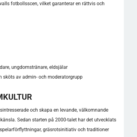
lls fotbollsscen, vilket garanterar en rättvis och
edare, ungdomstränare, eldsjälar
ch sköts av admin- och moderatorgrupp
UMKULTUR
ollsintresserade och skapa en levande, välkomnande
bbkänsla. Sedan starten på 2000-talet har det utvecklats
spelarförflyttningar, gräsrotsinitiativ och traditioner