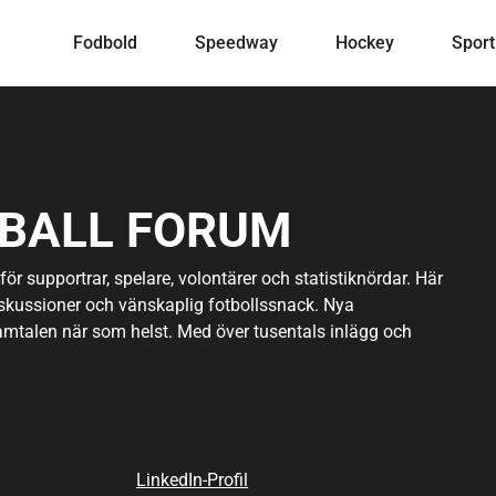
Fodbold
Speedway
Hockey
Sport
BALL FORUM
r supportrar, spelare, volontärer och statistiknördar. Här
iskussioner och vänskaplig fotbollssnack. Nya
amtalen när som helst. Med över tusentals inlägg och
atcher och lokal rivalitet, finns det något för varje
 för arrangemang, tips om faciliteter, samt råd för
m du söker matcher, statistik, nostalgiska minnen eller en
lhänvisningar finns längst ner på sidan.
LinkedIn-Profil
iknande artiklar? Läs mer här: