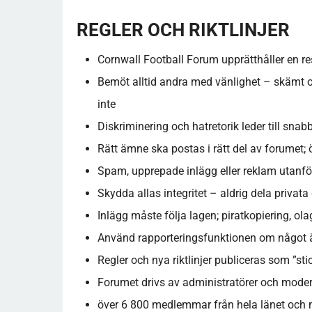
REGLER OCH RIKTLINJER
Cornwall Football Forum upprätthåller en resp
Bemöt alltid andra med vänlighet – skämt o
inte
Diskriminering och hatretorik leder till sna
Rätt ämne ska postas i rätt del av forumet; ö
Spam, upprepade inlägg eller reklam utanför r
Skydda allas integritet – aldrig dela privat
Inlägg måste följa lagen; piratkopiering, ola
Använd rapporteringsfunktionen om något ä
Regler och nya riktlinjer publiceras som ”sti
Forumet drivs av administratörer och modera
över 6 800 medlemmar från hela länet och 