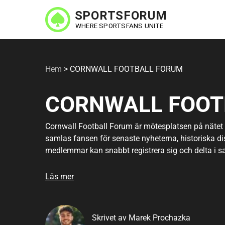
Hoppa
till
huvudinnehåll
Hem
>
CORNWALL FOOTBALL FORUM
CORNWALL FOOT
Cornwall Football Forum är mötesplatsen på nätet fö
samlas fansen för senaste nyheterna, historiska d
medlemmar kan snabbt registrera sig och delta i s
aktiva trådar om allt från ungdomslag till ikoniska m
fotbollsintresserad. Forumet erbjuder även utrymme
Läs mer
tränare och föreningsliv i hela Cornwall. Oavsett o
gemenskap utanför planen, så hittar du det här. Käl
Skrivet av Marek Prochazka
Är du intresserad av
l