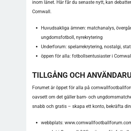
inom länet. Här får du senaste nytt, kan debattera
Cornwall.
Huvudsakliga ämnen: matchanalys, övergång
ungdomsfotboll, nyrekrytering
Underforum: spelarrekrytering, nostalgi, sta
öppen för alla: fotbollsentusiaster i Cornw
TILLGÅNG OCH ANVÄNDAR
Forumet är öppet för alla på cornwallfootballf
oavsett om det gäller barn- och ungdomsmatcher, 
snabb och gratis – skapa ett konto, bekräfta din
webbplats: www.cornwallfootballforum.co