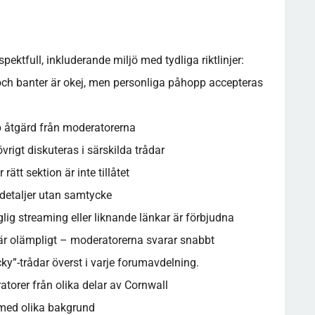
ektfull, inkluderande miljö med tydliga riktlinjer:
ch banter är okej, men personliga påhopp accepteras
bb åtgärd från moderatorerna
vrigt diskuteras i särskilda trådar
ätt sektion är inte tillåtet
a detaljer utan samtycke
glig streaming eller liknande länkar är förbjudna
r olämpligt – moderatorerna svarar snabbt
cky”-trådar överst i varje forumavdelning.
torer från olika delar av Cornwall
med olika bakgrund