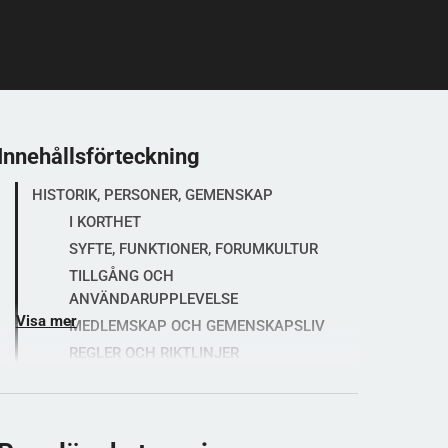
Innehållsförteckning
HISTORIK, PERSONER, GEMENSKAP
I KORTHET
SYFTE, FUNKTIONER, FORUMKULTUR
TILLGÅNG OCH
ANVÄNDARUPPLEVELSE
Visa mer
MEDLEMSKAP OCH GEMENSKAPSLIV
REGLER OCH RIKTLINJER
Sportsforum recension av forumet
Bra Att Veta
Gemenskap