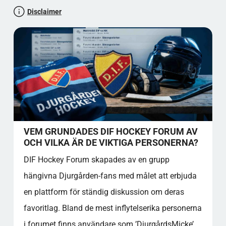
NÄTVERKSMÖJLIGHETER
Disclaimer
BÄSTA PRAXIS OCH PRAKTISK INFORMATION OM
DIF HOCKEY FORUM
TIPS OCH RÅD FÖR NYKOMLINGAR
FORUMREGLER OCH RIKTLINJER
VANLIGA FRÅGOR OM DIF HOCKEY FORUM
HUR GÅR JAG MED I FORUMET?
KAN JAG LÄSA INLÄGG UTAN ATT BLI
MEDLEM?
FINNS DET NÅGRA KOSTNADER FÖR ATT BLI
VEM GRUNDADES DIF HOCKEY FORUM AV
MEDLEM?
OCH VILKA ÄR DE VIKTIGA PERSONERNA?
SPORTSFORUM.SE FORUMBEDÖMNING
DIF Hockey Forum skapades av en grupp
KÄLLREFERENSER
hängivna Djurgården-fans med målet att erbjuda
Låt oss testa din paratkunskap
en plattform för ständig diskussion om deras
Fan Kultur
favoritlag. Bland de mest inflytelserika personerna
Forumets Gemenskap och Atmosfär
i forumet finns användare som ’DjurgårdsMicke’
Klubbsång och Ramsor