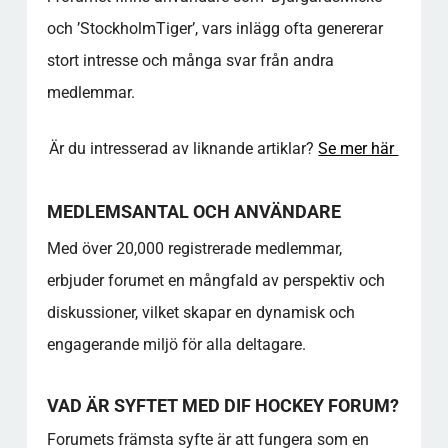
Medlemsförmåner och Fasta Platser
och ’StockholmTiger’, vars inlägg ofta genererar
Faktaöversikt – Bra att Veta
stort intresse och många svar från andra
Gemenskapsvärde (Slutsats)
medlemmar.
Källreferenser
FAQ – DIF HOCKEY FORUM​
Är du intresserad av liknande artiklar?
Se mer här
Hur registrerar jag mig på DIF Hockey
Forum?
Vilka typer av diskussioner finns på forumet?
MEDLEMSANTAL OCH ANVÄNDARE
Vilka är de mest inflytelserika medlemmarna
Med över 20,000 registrerade medlemmar,
på forumet?
erbjuder forumet en mångfald av perspektiv och
Finns det några kostnader förknippade med
att delta i forumet?
diskussioner, vilket skapar en dynamisk och
Hur säkerställs en respektfull miljö på
engagerande miljö för alla deltagare.
forumet?
Kan jag läsa inlägg utan att vara medlem?
VAD ÄR SYFTET MED DIF HOCKEY FORUM?
Vilka är fördelarna med att vara medlem i DIF
Hockey Forums gemenskap?
Forumets främsta syfte är att fungera som en