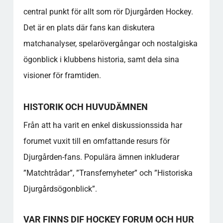
Vilka ämnen är mest populära bland
central punkt för allt som rör Djurgården Hockey.
medlemmarna?
Det är en plats där fans kan diskutera
Hur kan nya medlemmar snabbt komma in i
matchanalyser, spelarövergångar och nostalgiska
gemenskapen?
Varför är DIF Hockey Forum en så populär
ögonblick i klubbens historia, samt dela sina
plattform för Djurgården-fans?
visioner för framtiden.
Populära kategorier
HISTORIK OCH HUVUDÄMNEN
Från att ha varit en enkel diskussionssida har
forumet vuxit till en omfattande resurs för
Djurgården-fans. Populära ämnen inkluderar
”Matchtrådar”, ”Transfernyheter” och ”Historiska
Djurgårdsögonblick”.
VAR FINNS DIF HOCKEY FORUM OCH HUR