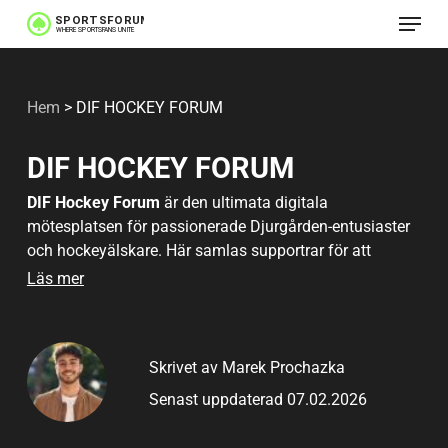
Meny
Hoppa
till
huvudinnehåll
Hem
>
DIF HOCKEY FORUM​
DIF HOCKEY FORUM
DIF Hockey Forum
är den ultimata digitala
mötesplatsen för passionerade Djurgården-entusiaster
och hockeyälskare. Här samlas supportrar för att
diskutera allt som rör deras älskade klubb, från de
Läs mer
senaste matchresultaten till djupgående spelstrategier.
Forumet är en skattkista av information där
medlemmarna kan utforska Djurgårdens rika historia,
Skrivet av Marek Prochazka
dela framtidsvisioner och delta i både seriösa och
humoristiska samtal. Oavsett om du är en veteran inom
Senast uppdaterad 07.02.2026
Djurgården eller en nykomling, finns det alltid något nytt
att lära. Genom att delta i diskussionerna kan man ta