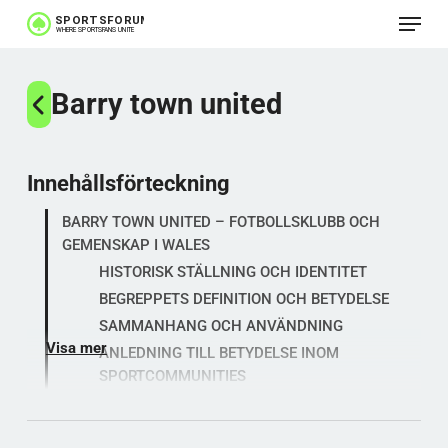
Meny
Hoppa
till
huvudinnehåll
Barry town united
Innehållsförteckning
BARRY TOWN UNITED – FOTBOLLSKLUBB OCH
GEMENSKAP I WALES
HISTORISK STÄLLNING OCH IDENTITET
BEGREPPETS DEFINITION OCH BETYDELSE
SAMMANHANG OCH ANVÄNDNING
Visa mer
ANLEDNING TILL BETYDELSE INOM
SPORTCOMMUNITIES
BARRY TOWN UNITED I PRAKTIS
HISTORISKA FAKTA OCH KLUBBREKORD