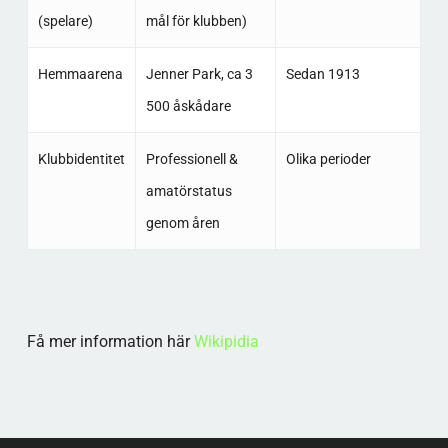
(spelare)
mål för klubben)
Hemmaarena
Jenner Park, ca 3
Sedan 1913
500 åskådare
Klubbidentitet
Professionell &
Olika perioder
amatörstatus
genom åren
Få mer information här
Wikipidia