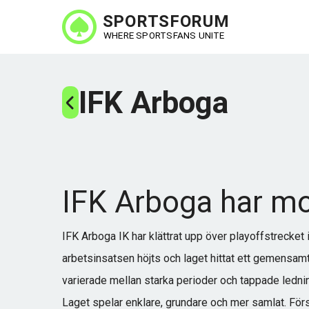
Hoppa
till
huvudinnehåll
IFK Arboga
IFK Arboga har 
IFK Arboga IK har klättrat upp över playoffstrecket 
arbetsinsatsen höjts och laget hittat ett gemensamt
varierade mellan starka perioder och tappade ledni
Laget spelar enklare, grundare och mer samlat. Förs