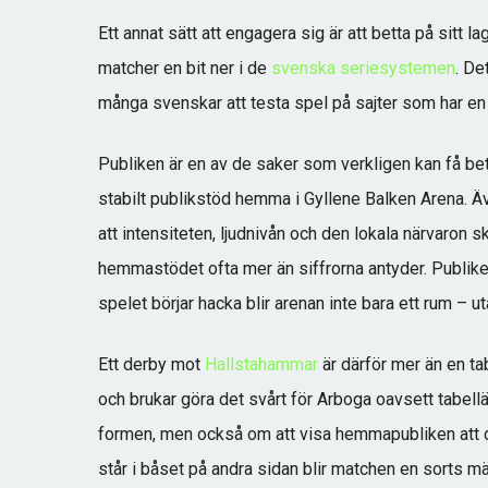
Ett annat sätt att engagera sig är att betta på sitt la
matcher en bit ner i de
svenska seriesystemen
. De
många svenskar att testa spel på sajter som har en
Publiken är en av de saker som verkligen kan få be
stabilt publikstöd hemma i Gyllene Balken Arena. Äve
att intensiteten, ljudnivån och den lokala närvaron 
hemmastödet ofta mer än siffrorna antyder. Publike
spelet börjar hacka blir arenan inte bara ett rum – ut
Ett derby mot
Hallstahammar
är därför mer än en ta
och brukar göra det svårt för Arboga oavsett tabel
formen, men också om att visa hemmapubliken att de 
står i båset på andra sidan blir matchen en sorts mät