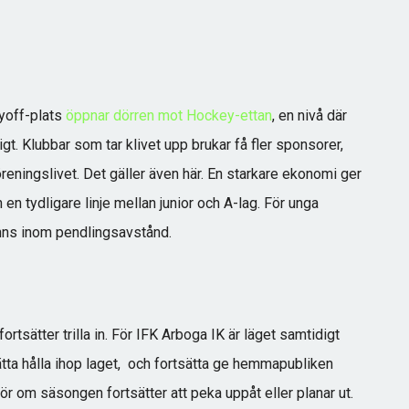
ayoff-plats
öppnar dörren mot Hockey-ettan
, en nivå där
gt. Klubbar som tar klivet upp brukar få fler sponsorer,
föreningslivet. Det gäller även här. En starkare ekonomi ger
 en tydligare linje mellan junior och A-lag. För unga
finns inom pendlingsavstånd.
ortsätter trilla in. För IFK Arboga IK är läget samtidigt
tsätta hålla ihop laget, och fortsätta ge hemmapubliken
 om säsongen fortsätter att peka uppåt eller planar ut.