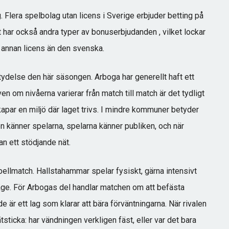
g. Flera
spelbolag utan licens i Sverige
erbjuder betting på
t har också andra typer av bonuserbjudanden , vilket lockar
 annan licens än den svenska.
tydelse den här säsongen. Arboga har generellt haft ett
n om nivåerna varierar från match till match är det tydligt
skapar en miljö där laget trivs. I mindre kommuner betyder
n känner spelarna, spelarna känner publiken, och när
an ett stödjande nät.
bellmatch. Hallstahammar spelar fysiskt, gärna intensivt
läge. För Arbogas del handlar matchen om att befästa
är ett lag som klarar att bära förväntningarna. När rivalen
sticka: har vändningen verkligen fäst, eller var det bara