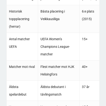
Historisk
Bästa placering i
6:e plats
toppplacering
Veikkausliiga
(2015)
(herrar)
Antal matcher
UEFA Women’s
15+
UEFA
Champions League-
matcher
Matcher mot rival
Flest matcher mot HJK
40+
Helsingfors
Äldsta
Äldsta debutant i
37 år
spelardebut
tävlingsmatch