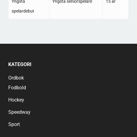
Yngsta
Yngsta seniorspelare
15 år
spelardebut
KATEGORI
Ordbok
Fodbold
Hockey
Speedway
Sport