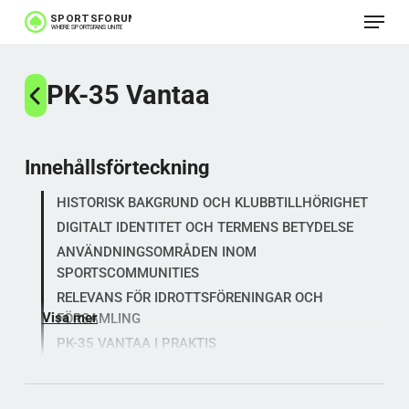
Meny
Hoppa
till
huvudinnehåll
PK-35 Vantaa
Innehållsförteckning
HISTORISK BAKGRUND OCH KLUBBTILLHÖRIGHET
DIGITALT IDENTITET OCH TERMENS BETYDELSE
ANVÄNDNINGSOMRÅDEN INOM
SPORTSCOMMUNITIES
RELEVANS FÖR IDROTTSFÖRENINGAR OCH
Visa mer
FÖRSAMLING
PK-35 VANTAA I PRAKTIS
SAMMANFATTNING AV KLUBBENS ROLL OCH
DIGITALA TERM