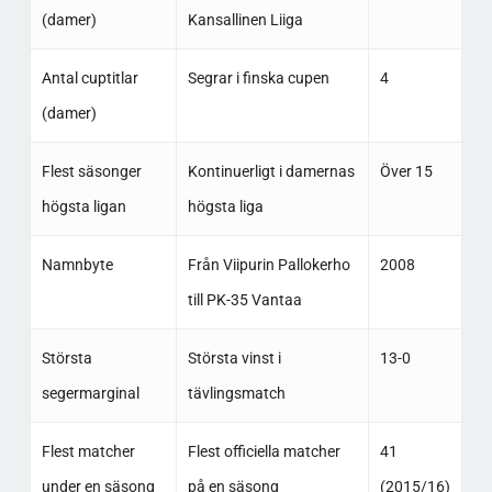
(damer)
Kansallinen Liiga
Antal cuptitlar
Segrar i finska cupen
4
(damer)
Flest säsonger
Kontinuerligt i damernas
Över 15
högsta ligan
högsta liga
Namnbyte
Från Viipurin Pallokerho
2008
till PK-35 Vantaa
Största
Största vinst i
13-0
segermarginal
tävlingsmatch
Flest matcher
Flest officiella matcher
41
under en säsong
på en säsong
(2015/16)